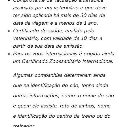
C
omprovante de vacinação antirrábica
assinado por um veterinário
e
que
deve
ter sido aplicada há mais de 30 dias da
data da viagem e a menos
de
1 ano.
C
ertificado de saúde, emitido pelo
veterinário, com validade de 10 dias a
partir da sua data de emissão.
Para os voos internacionais é exigido ainda
um Certificado Zoossanitário Internacional
.
Algumas companhias
determina
m
ainda
que
na identificação do cão
, tenha ainda
outras informações, como: o nome do cão
e quem ele assiste,
foto de ambos
,
nome
e identificação
do centro de trein
o
ou do
treinador
.