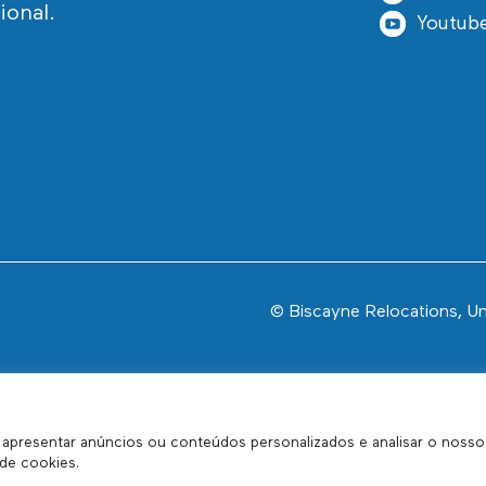
ional.
Youtub
© Biscayne Relocations, Un
, apresentar anúncios ou conteúdos personalizados e analisar o nosso
 de cookies.