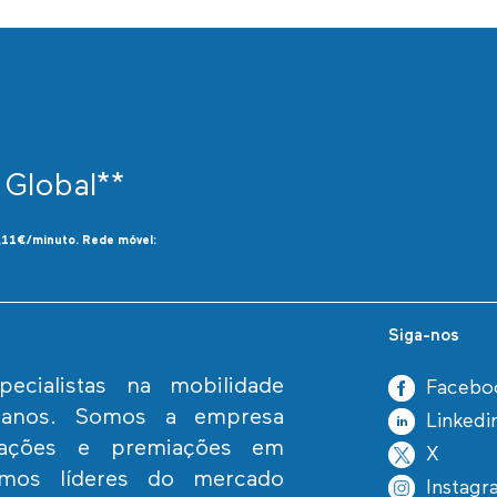
 Global**
0,11€/minuto. Rede móvel:
Siga-nos
cialistas na mobilidade
Facebo
umanos. Somos a empresa
Linkedi
icações e premiações em
X
omos líderes do mercado
Instagr