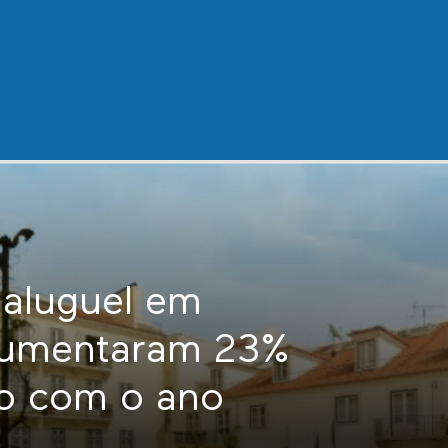
 aluguel em
aumentaram 23%
o com o ano