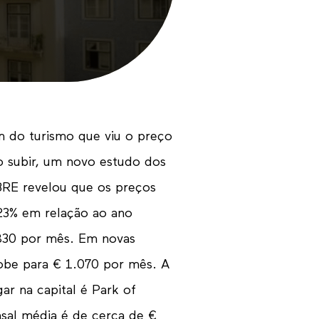
Pedido
Contact
 do turismo que viu o preço
 subir, um novo estudo dos
CBRE revelou que os preços
23% em relação ao ano
 830 por mês. Em novas
sobe para € 1.070 por mês. A
ar na capital é Park of
sal média é de cerca de €