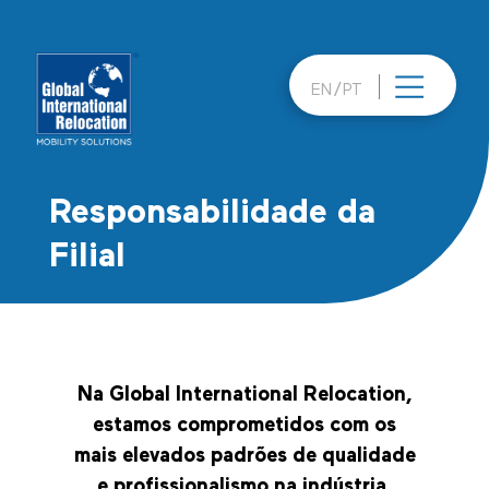
Skip
to
content
EN
PT
Responsabilidade da
Filial
Na
Global International Relocation
,
estamos comprometidos com os
mais elevados padrões de qualidade
e profissionalismo na indústria.