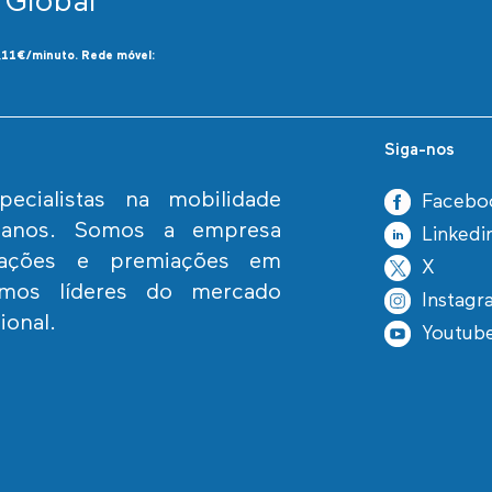
 Global**
0,11€/minuto. Rede móvel:
Siga-nos
cialistas na mobilidade
Facebo
umanos. Somos a empresa
Linkedi
icações e premiações em
X
omos líderes do mercado
Instagr
ional.
Youtub