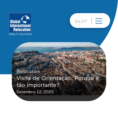
Skip
to
content
EN
PT
Relocation
Visita de Orientação: Porque é
tão importante?
Setembro 12, 2025